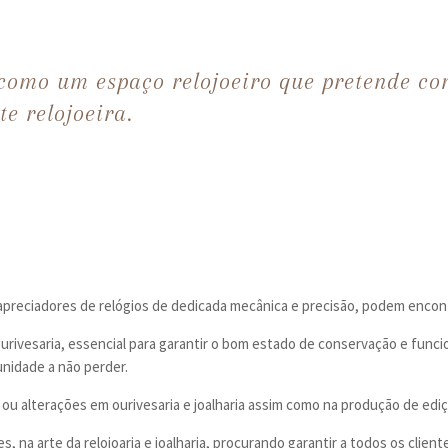
 como um espaço relojoeiro que pretende co
e relojoeira.
preciadores de relógios de dedicada mecânica e precisão, podem encont
 e ourivesaria, essencial para garantir o bom estado de conservação e fun
nidade a não perder.
 ou alterações em ourivesaria e joalharia assim como na produção de ediç
s, na arte da relojoaria e joalharia, procurando garantir a todos os cli